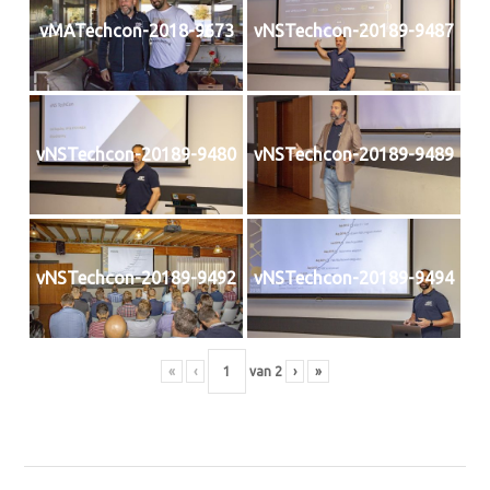
vMATechcon-2018-9673
vNSTechcon-20189-9487
vNSTechcon-20189-9480
vNSTechcon-20189-9489
vNSTechcon-20189-9492
vNSTechcon-20189-9494
«
‹
van
2
›
»