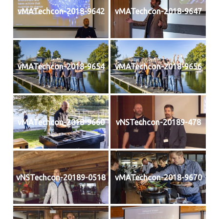
vMATechcon-2018-9642
vMATechcon-2018-9647
vMATechcon-2018-9654
vMATechcon-2018-9656
vMATechcon-2018-9660
vNSTechcon-20189-478
vNSTechcon-20189-0518
vMATechcon-2018-9670