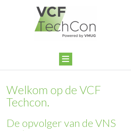
Ga
naar
de
inhoud
Welkom op de VCF
Techcon.
De opvolger van de VNS