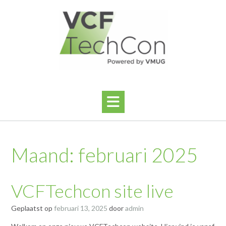
Ga
naar
de
inhoud
Maand:
februari 2025
VCFTechcon site live
Geplaatst op
februari 13, 2025
door
admin